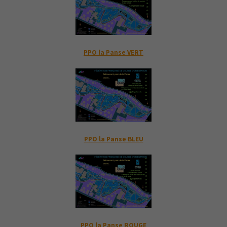
PPO la Panse VERT
PPO la Panse BLEU
PPO la Panse ROUGE