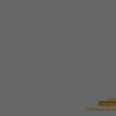
10
Ac
6
Parcours
5
Parcours Perman