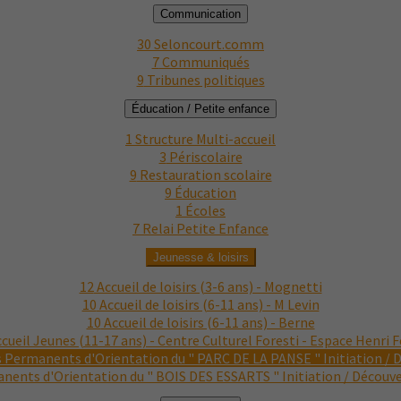
Communication
30
Seloncourt.comm
7
Communiqués
9
Tribunes politiques
Éducation / Petite enfance
1
Structure Multi-accueil
3
Périscolaire
9
Restauration scolaire
9
Éducation
1
Écoles
7
Relai Petite Enfance
Jeunesse & loisirs
12
Accueil de loisirs (3-6 ans) - Mognetti
10
Accueil de loisirs (6-11 ans) - M Levin
10
Accueil de loisirs (6-11 ans) - Berne
cueil Jeunes (11-17 ans) - Centre Culturel Foresti - Espace Henri F
 Permanents d'Orientation du " PARC DE LA PANSE " Initiation / 
ents d'Orientation du " BOIS DES ESSARTS " Initiation / Découv