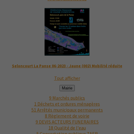
Seloncourt La Panse 06-2023 - Jaune (002) Mobilité réduite
Tout afficher
Mairie
9
Marchés publics
1
Déchets et ordures ménagères
51
Arrêtés municipaux permanents
8
Règlement de voirie
9
DEVIS ACTEURS FUNERAIRES
18
Qualité de l'eau
5
Concertation publique ZAER