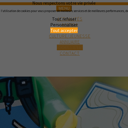
Nous respectons votre vie privée
MENU
l’utilisation de cookies pour vous proposer de meilleurs services et de meilleures performances, des
ACTUALITÉS
Tout refuser
AGENDA
Personnaliser
MAIRIE
Tout accepter
CULTURE/JEUNESSE
ANNUAIRE
DOCUMENTS
CONTACT