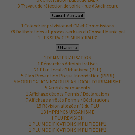
3
Travaux de réfection de voirie - rue d'Audincourt
Conseil Municipal
1
Calendrier prévisionnel CM et Commissions
78
Délibérations et procès-verbaux du Conseil Municipal
1
LES SERVICES MUNICIPAUX
Urbanisme
1
DEMATERIALISATION
1
Démarches Administratives
21
Plan Local d’Urbanisme (PLU)
5
Plan Prévention Risque Innondation (PPRI)
5
MODIFICATION N°4 DU PLAN LOCAL D'URBANISME
5
Arrêtés permanents
1
Affichage dépots Permis / Déclarations
7
Affichage arrêtés Permis / Déclarations
15
Révision allégée n°1 du PLU
13
IMPRIMES URBANISME
1
PLU REVISION
1
PLU MODIFICATION SIMPLIFIEE N°1
1
PLU MODIFICATION SIMPLIFIEE N°2