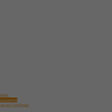
ertet
Découverte
erte et Confirmés