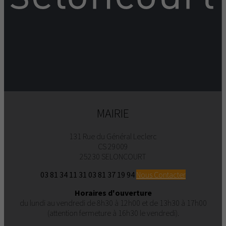
MAIRIE
131 Rue du Général Leclerc
CS 29009
25230 SELONCOURT
03 81 34 11 31
03 81 37 19 94
Nous Contacter
Horaires d'ouverture
du lundi au vendredi de 8h30 à 12h00 et de 13h30 à 17h00
(attention fermeture à 16h30 le vendredi).