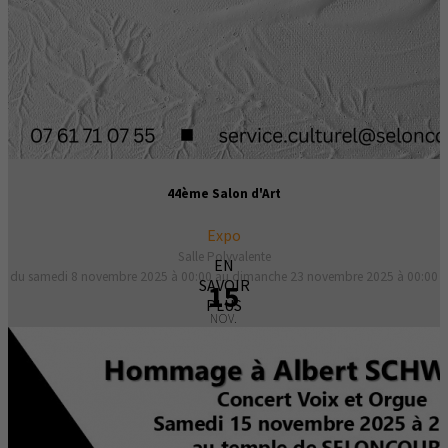
44ème Salon d'Art
Expo
Salle Polyvalente
EN
du samedi 8 novembre 2025 à 00:00 au dimanche 23 novembre 2025 à 00:00
SAVOIR
15
PLUS
NOV.