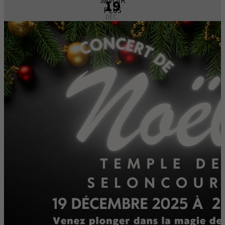
19
PLUS
DÉC.