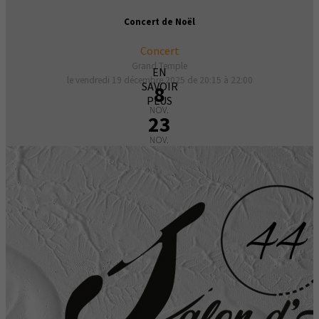
Concert de Noël
Concert
Grand Temple
EN
le vendredi 19 décembre 2025 de 20:15 à 22:00
SAVOIR
8
PLUS
NOV.
23
NOV.