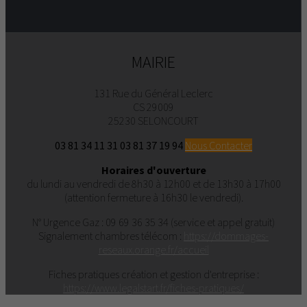
MAIRIE
131 Rue du Général Leclerc
CS 29009
25230 SELONCOURT
03 81 34 11 31
03 81 37 19 94
Nous Contacter
Horaires d'ouverture
du lundi au vendredi de 8h30 à 12h00 et de 13h30 à 17h00
(attention fermeture à 16h30 le vendredi).
N° Urgence Gaz : 09 69 36 35 34 (service et appel gratuit)
Signalement chambres télécom :
https://dommages-
reseaux.orange.fr/accueil
Fiches pratiques création et gestion d'entreprise :
https://www.legalstart.fr/fiches-pratiques/