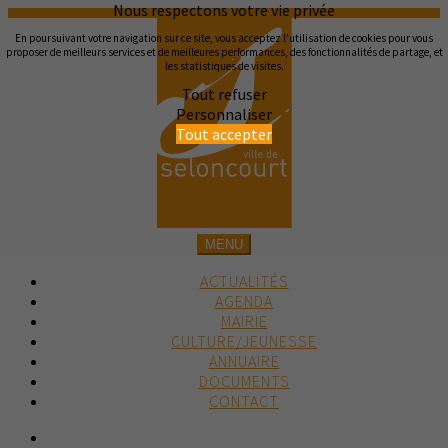
Nous respectons votre vie privée
En poursuivant votre navigation sur ce site, vous acceptez l’utilisation de cookies pour vous
proposer de meilleurs services et de meilleures performances, des fonctionnalités de partage, et
les statistiques de visites.
Tout refuser
Personnaliser
Tout accepter
MENU
ACTUALITÉS
AGENDA
MAIRIE
CULTURE/JEUNESSE
ANNUAIRE
DOCUMENTS
CONTACT