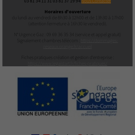
03 81 34 11 31
03 81 37 19 94
Nous Contacter
Horaires d'ouverture
du lundi au vendredi de 8h30 à 12h00 et de 13h30 à 17h00
(attention fermeture à 16h30 le vendredi).
N° Urgence Gaz : 09 69 36 35 34 (service et appel gratuit)
Signalement chambres télécom :
https://dommages-
reseaux.orange.fr/accueil
Fiches pratiques création et gestion d'entreprise :
https://www.legalstart.fr/fiches-pratiques/