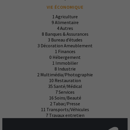
VIE ÉCONOMIQUE
1
Agriculture
9
Alimentaire
4
Autres
8
Banques & Assurances
3
Bureau d’études
3
Décoration Ameublement
1
Finances
0
Hébergement
1
Immobilier
8
Industrie
2
Multimédia/Photographie
10
Restauration
35
Santé/Médical
7
Services
16
Soins/Beauté
2
Tabac/Presse
11
Transports/Véhicules
7
Travaux entretien