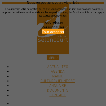
Nous respectons votre vie privée
En poursuivant votre navigation sur ce site, vous acceptez l’utilisation de cookies pour vous
proposer de meilleurs services et de meilleures performances, des fonctionnalités de partage, et
les statistiques de visites.
Tout refuser
Personnaliser
Tout accepter
MENU
ACTUALITÉS
AGENDA
MAIRIE
CULTURE/JEUNESSE
ANNUAIRE
DOCUMENTS
CONTACT