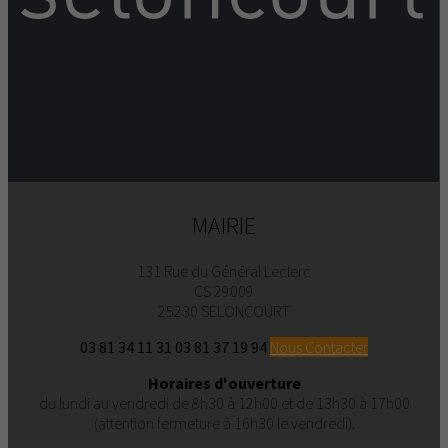
MAIRIE
131 Rue du Général Leclerc
CS 29009
25230 SELONCOURT
03 81 34 11 31
03 81 37 19 94
Nous Contacter
Horaires d'ouverture
du lundi au vendredi de 8h30 à 12h00 et de 13h30 à 17h00
(attention fermeture à 16h30 le vendredi).