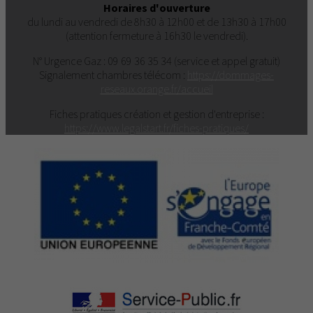
Horaires d'ouverture
du lundi au vendredi de 8h30 à 12h00 et de 13h30 à 17h00
(attention fermeture à 16h30 le vendredi).
N° Urgence Gaz : 09 69 36 35 34 (service et appel gratuit)
Signalement chambres télécom :
https://dommages-
reseaux.orange.fr/accueil
Fiches pratiques création et gestion d'entreprise :
https://www.legalstart.fr/fiches-pratiques/