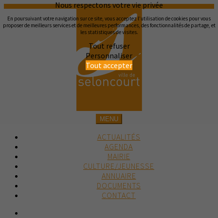
Nous respectons votre vie privée
En poursuivant votre navigation sur ce site, vous acceptez l’utilisation de cookies pour vous
proposer de meilleurs services et de meilleures performances, des fonctionnalités de partage, et
les statistiques de visites.
Tout refuser
Personnaliser
Tout accepter
MENU
ACTUALITÉS
AGENDA
MAIRIE
CULTURE/JEUNESSE
ANNUAIRE
DOCUMENTS
CONTACT