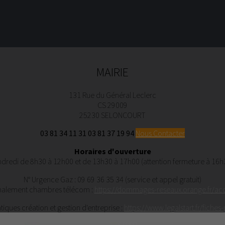
MAIRIE
131 Rue du Général Leclerc
CS 29009
25230 SELONCOURT
03 81 34 11 31
03 81 37 19 94
Nous Contacter
Horaires d'ouverture
ndredi de 8h30 à 12h00 et de 13h30 à 17h00 (attention fermeture à 16h3
N° Urgence Gaz : 09 69 36 35 34 (service et appel gratuit)
nalement chambres télécom :
https://dommages-reseaux.orange.fr/acc
tiques création et gestion d'entreprise :
https://www.legalstart.fr/fiches