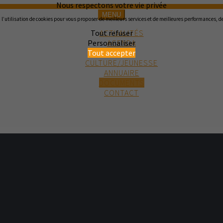
Nous respectons votre vie privée
MENU
l’utilisation de cookies pour vous proposer de meilleurs services et de meilleures performances, des
ACTUALITÉS
Tout refuser
AGENDA
Personnaliser
MAIRIE
Tout accepter
CULTURE/JEUNESSE
ANNUAIRE
DOCUMENTS
CONTACT