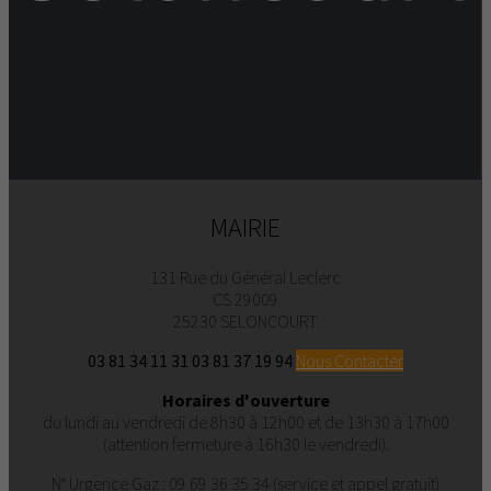
MAIRIE
131 Rue du Général Leclerc
CS 29009
25230 SELONCOURT
03 81 34 11 31
03 81 37 19 94
Nous Contacter
Horaires d'ouverture
du lundi au vendredi de 8h30 à 12h00 et de 13h30 à 17h00
(attention fermeture à 16h30 le vendredi).
N° Urgence Gaz : 09 69 36 35 34 (service et appel gratuit)